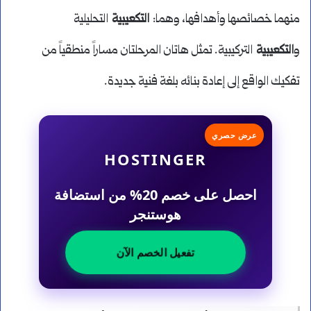
منهما خصائصها وأهدافها، وهما:
التكعيبية
التحليلية
و
التكعيبية
التركيبية. تمثل هاتان المرحلتان مساراً منطقياً من
تفكيك الواقع إلى إعادة بنائه بلغة فنية جديدة.
عرض حصري
HOSTINGER
احصل على خصم 20% من استضافة
هوستنجر
تفعيل الخصم الآن