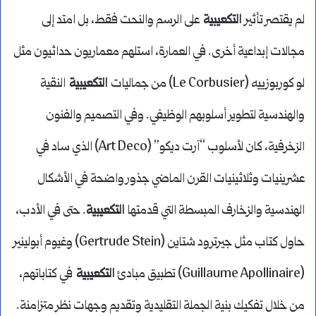
لم يقتصر تأثير
التكعيبية
على الرسم والنحت فقط، بل امتد إلى
مجالات إبداعية أخرى. في العمارة، استلهم معماريون حداثيون مثل
لو كوربوزييه (Le Corbusier) من جماليات
التكعيبية
النقية
والهندسية لتطوير أسلوبهم الوظيفي. وفي التصميم والفنون
الزخرفية، كان لأسلوب “آرت ديكو” (Art Deco) الذي ساد في
عشرينيات وثلاثينيات القرن الماضي جذور واضحة في الأشكال
الهندسية والزخارف المبسطة التي قدمتها
التكعيبية
. حتى في الأدب،
حاول كتاب مثل جيرترود شتاين (Gertrude Stein) وغيوم أبولينير
(Guillaume Apollinaire) تطبيق مبادئ
التكعيبية
في كتاباتهم،
من خلال تفكيك بنية الجملة التقليدية وتقديم وجهات نظر متزامنة.