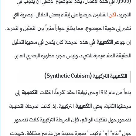
(1909). في هذه الأعمال، يكاد الموضوع الأصلي أن يذوب في
التجريد،
لكن
الفنانين حرصوا على إبقاء بعض الدلائل البصرية التي
تشير إلى هوية الموضوع، مما يخلق حواراً مثيراً بين التمثيل والتجريد.
إن جوهر
التكعيبية
في هذه المرحلة كان يكمن في سعيها لتمثيل
الحقيقة المفاهيمية للشيء، وليس مجرد مظهره البصري العابر.
التكعيبية التركيبية (Synthetic Cubism)
بدءاً من عام 1912 وحتى نهاية العقد تقريباً، انتقلت
التكعيبية
إلى
مرحلتها الثانية، وهي
التكعيبية
التركيبية. إذا كانت المرحلة التحليلية
تتمحور حول تفكيك الواقع، فإن المرحلة التركيبية كانت تتمحور
حول “بناء” أو “تركيب” صورة جديدة من عناصر مختلفة. شهدت