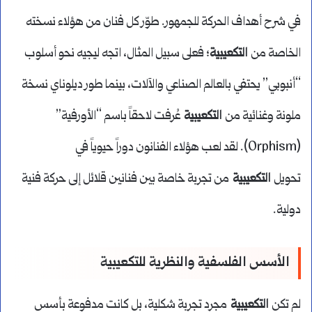
في شرح أهداف الحركة للجمهور. طوّر كل فنان من هؤلاء نسخته
الخاصة من
التكعيبية
؛ فعلى سبيل المثال، اتجه ليجيه نحو أسلوب
“أنبوبي” يحتفي بالعالم الصناعي والآلات، بينما طور ديلوناي نسخة
ملونة وغنائية من
التكعيبية
عُرفت لاحقاً باسم “الأورفية”
(Orphism). لقد لعب هؤلاء الفنانون دوراً حيوياً في
تحويل
التكعيبية
من تجربة خاصة بين فنانين قلائل إلى حركة فنية
دولية.
الأسس الفلسفية والنظرية للتكعيبية
لم تكن
التكعيبية
مجرد تجربة شكلية، بل كانت مدفوعة بأسس