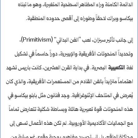
الدائمة الكامنة وراء المظاهر السطحية المتغيرة، وهو ما تبناه
بيكاسو وبراك لاحقاً وطوراه إلى أقصى حدوده المنطقية.
إلى جانب تأثير سيزان، لعب “الفن البدائي” (Primitivism)،
وتحديداً المنحوتات الأفريقية والإيبيرية، دوراً حاسماً في تشكيل
لغة
التكعيبية
البصرية. في بداية القرن العشرين، كانت باريس تشهد
اهتماماً متزايداً بالفن القادم من المستعمرات الأفريقية، والذي كان
يُعرض في المتاحف الإثنوغرافية. وجد فنانون مثل بابلو بيكاسو في
هذه المنحوتات قوة تعبيرية هائلة وبساطة شكلية تتعارض تماماً
مع الجماليات الأكاديمية الأوروبية. لم تكن هذه الأعمال تسعى إلى
محاكاة الواقع، بل إلى تجسيد مفاهيم روحية وقوى غير مرئية من