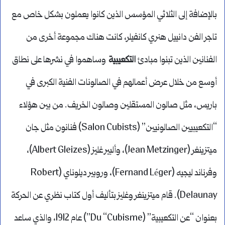
بالإضافة إلى الثلاثي المؤسس الذين كانوا يعملون بشكل خاص مع
تاجر الفن دانييل هنري كانفيلر، كانت هناك مجموعة أخرى من
الفنانين الذين تبنوا مبادئ
التكعيبية
وساهموا في نشرها على نطاق
أوسع من خلال عرض أعمالهم في الصالونات الفنية الكبرى في
باريس، مثل صالون المستقلين وصالون الخريف. من بين هؤلاء
“التكعيبيين الصالونيين” (Salon Cubists) فنانون مثل جان
ميتزينغر (Jean Metzinger)، وألبير غليز (Albert Gleizes)،
وفرناند ليجيه (Fernand Léger)، وروبير ديلوناي (Robert
Delaunay). قام ميتزينغر وغليز بتأليف أول كتاب نظري عن الحركة
بعنوان “عن التكعيبية” (Du “Cubisme”) عام 1912، والذي ساعد