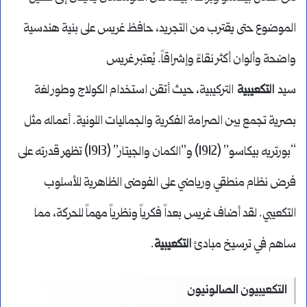
الموضوع حتى يقترب من التجريد، حافظ غريس على بنية هندسية
واضحة وألوان أكثر نقاءً وإشراقاً. يُعتبر غريس
سيد
التكعيبية
التركيبية، حيث أتقن استخدام الكولاج وطور لغة
بصرية تجمع بين الصرامة الفكرية والجماليات اللونية. أعماله مثل
“بورتريه بيكاسو” (1912) و”الكمان والجيتار” (1913) تظهر قدرته على
فرض نظام منطقي ورياضي على الفوضى الظاهرية للأسلوب
التكعيبي. لقد أضاف غريس بعداً فكرياً ونظرياً مهماً للحركة، مما
ساهم في ترسيخ مبادئ
التكعيبية
.
التكعيبيون الصالونيون