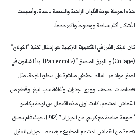
هذه المرحلة عودة الألوان الزاهية والنابضة بالحياة، وأصبحت
الأشكال أكثر بساطة ووضوحاً وأكبر حجماً.
كان الابتكار الأبرز في
التكعيبية
التركيبية هو إدخال تقنية “الكولاج”
(Collage) و”الورق الملصق” (Papier collé). بدأ الفنانون في
لصق مواد من العالم الحقيقي مباشرة على سطح اللوحة، مثل
قصاصات الصحف، وورق الجدران، وأغلفة علب التبغ، وقطع من
القماش المشمع. كانت أولى هذه الأعمال هي لوحة بيكاسو
“طبيعة صامتة مع كرسي من الخيزران” (1912)، حيث قام بلصق
قطعة من القماش المشمع المطبوع عليه نمط الخيزران لتمثيل