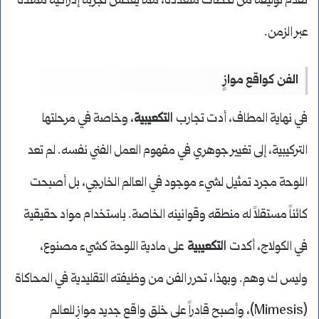
تقدم توليفة من لحظات متعددة، مما يعكس تجربة إدراكية ممتدة
عبر الزمن.
الفن كواقع موازٍ
في نهاية المطاف، أدت تجارب
التكعيبية
، وخاصة في مرحلتها
التركيبية، إلى تغيير جوهري في مفهوم العمل الفني نفسه. لم تعد
اللوحة مجرد تمثيل لشيء موجود في العالم الخارجي، بل أصبحت
كائناً مستقلاً له منطقه وقوانينه الخاصة. باستخدام مواد حقيقية
في الكولاج، أكدت
التكعيبية
على مادية اللوحة كشيء مصنوع،
وليس ك وهم. وبهذا، تحرر الفن من وظيفته التقليدية في المحاكاة
(Mimesis)، وأصبح قادراً على خلق واقع جديد موازٍ للعالم