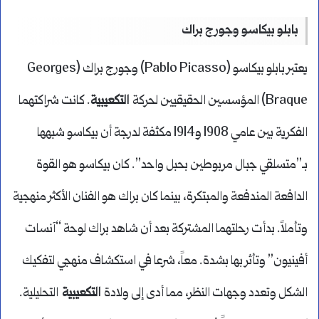
بابلو بيكاسو وجورج براك
يعتبر بابلو بيكاسو (Pablo Picasso) وجورج براك (Georges
Braque) المؤسسين الحقيقيين لحركة
التكعيبية
. كانت شراكتهما
الفكرية بين عامي 1908 و1914 مكثفة لدرجة أن بيكاسو شبهها
بـ”متسلقي جبال مربوطين بحبل واحد”. كان بيكاسو هو القوة
الدافعة المندفعة والمبتكرة، بينما كان براك هو الفنان الأكثر منهجية
وتأملاً. بدأت رحلتهما المشتركة بعد أن شاهد براك لوحة “آنسات
أفينيون” وتأثر بها بشدة. معاً، شرعا في استكشاف منهجي لتفكيك
الشكل وتعدد وجهات النظر، مما أدى إلى ولادة
التكعيبية
التحليلية.