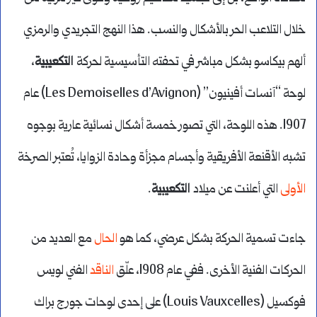
خلال التلاعب الحر بالأشكال والنسب. هذا النهج التجريدي والرمزي
ألهم بيكاسو بشكل مباشر في تحفته التأسيسية لحركة
التكعيبية
،
لوحة “آنسات أفينيون” (Les Demoiselles d’Avignon) عام
1907. هذه اللوحة، التي تصور خمسة أشكال نسائية عارية بوجوه
تشبه الأقنعة الأفريقية وأجسام مجزأة وحادة الزوايا، تُعتبر الصرخة
الأولى
التي أعلنت عن ميلاد
التكعيبية
.
جاءت تسمية الحركة بشكل عرضي، كما هو
الحال
مع العديد من
الحركات الفنية الأخرى. ففي عام 1908، علّق
الناقد
الفني لويس
فوكسيل (Louis Vauxcelles) على إحدى لوحات جورج براك