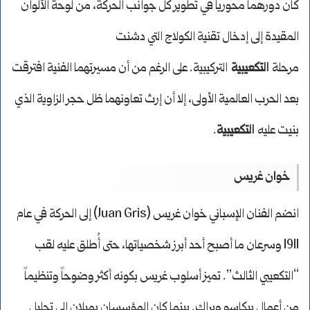
كان دورهما محورياً في تطوير كل جوانب الحركة، من لوحة الألوان
المقيدة إلى إدخال تقنية الكولاج التي دشنت
مرحلة
التكعيبية
التركيبية. على الرغم من أن مسيرتهما الفنية افترقت
بعد الحرب العالمية الأولى، إلا أن إرث تعاونهما ظل حجر الزاوية الذي
بنيت عليه
التكعيبية
.
خوان غريس
انضم الفنان الإسباني خوان غريس (Juan Gris) إلى الحركة في عام
1911 وسرعان ما أصبح أحد أبرز شخصياتها، حتى أُطلق عليه لقب
“التكعيبي الثالث”. تميز أسلوب غريس بكونه أكثر وضوحاً وتنظيماً
من أعمال بيكاسو وبراك. بينما كان المؤسسان يميلان إلى تحليل