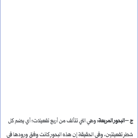
ج –البحور المربعة:
وهي التي تتألف من أربع تفعيلات؛ أي يضم كل
شطر تفعيلتين، وفي الحقيقة إن هذه البحور كانت وفق ورودها في