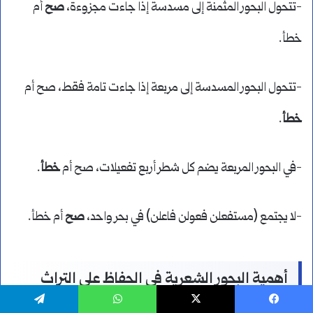
-تتحول البحور المثمنة إلى مسدسة إذا جاءت مجزوءة،
صح
أم
خطأ.
-تتحول البحور المسدسة إلى مربعة إذا جاءت تامة فقط، صح أم
خطأ
.
-في البحور المربعة يضم كل شطر أربع تفعيلات، صح أم
خطأ
.
-لا يجتمع (مستفعلن فعولن فاعلن) في بحر واحد،
صح
أم خطأ.
أهمية البحور الشعرية في الحفاظ على التراث
العربي
يسبوك
‫X
واتساب
تيلقرام