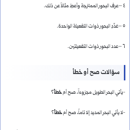
٤ –عرف البحور الممتزجة وأعطِ مثالاً عن ذلك.
٥ –عَدِّدِ البحور ذوات التفعيلة الواحدة.
٦ –عدد البحور ذوات التفعيلتين.
سؤالات صح أو خطأ
-يأتي البحر الطويل مجزوءاً، صح أم
خطأ
؟
-لا يأتي البحر المديد إلا تاماً، صح أم
خطأ
؟