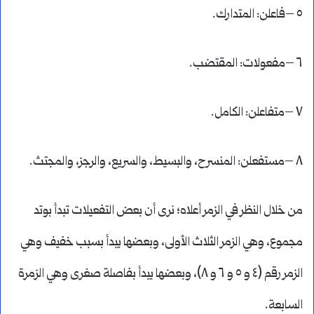
٥ –فاعلن: المتدارك.
٦ –مفعولات: المقتضب.
٧ –متفاعلن: الكامل.
٨ –مستفعلن: المنسرح، والبسيط، والسريع، والرجز، والمجتث.
من خلال النظر في الزمر أعلاه؛ نرى أن بعض التفعيلات تبدأ بوتد
مجموع، وهي الزمر الثلاث الأولى، وبعضها يبدأ بسبب خفيف وهي
الزمر رقم (٤ و ٥ و ٦ و ٨)، وبعضها يبدأ بفاصلة صغرى وهي الزمرة
السابعة.