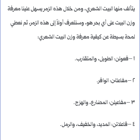
يتألف منها البيت الشعري، ومن خلال هذه الزمر يسهل علينا معرفة
وزن البيت على أي بحر هو، وسنتعرف أولاً إلى هذه الزمر، ثم نعطي
لمحة بسيطة عن كيفية معرفة وزن البيت الشعري:
١ –فعولن: الطويل، والمتقارب.
٢ –مفاعلتن: الوافر.
٣ –مفاعيلن: المضارع، والهزج.
٤ –فاعلاتن: المديد، والخفيف، والرمل.