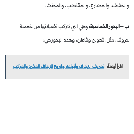
والخفيف، والمضارع، والمقتضب، والمجتث.
ب –البحور الخماسية:
وهي التي تتركب تفعيلاتها من خمسة
حروف، مثل: فعولن وفاعلن، وهذه البحور هي:
اقرأ أيضاً:
تعريف الزحاف وأنواعه وفروع الزحاف المفرد والمركب