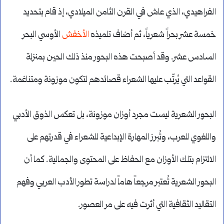
الفراهيدي، الذي عاش في القرن الثامن الميلادي، إذ قام بتحديد
خمسة عشر بحراً شعرياً، ثم أضاف تلميذه
الأخفش
الأوسي البحر
السادس عشر. وقد أصبحت هذه البحور منذ ذلك الحين بمنزلة
القواعد التي يُرتّب عليها الشعراء قصائدهم لتكون موزونة ومتناغمة.
البحور الشعرية ليست مجرد أوزان موزونة، بل تعكس الذوق الأدبي
واللغوي للعرب، وتُبرز المهارة الإبداعية للشعراء في قدرتهم على
الالتزام بتلك الأوزان مع الحفاظ على المحتوى والجمالية. كما أن
البحور الشعرية تُعتبر مرجعاً هاماً لدراسة تطور الأدب العربي وفهم
التقاليد الثقافية التي أثرت فيه على مر العصور.