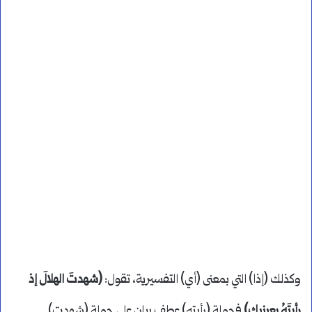
وكذلك (إذا) التي بمعنى (أي) التفسيرية، تقول:
(شهدتَ الهلالَ إذ
رأيتَهُ بعينيك)
فجملة (رأيته) عطف بيان على جملة (شهدت).