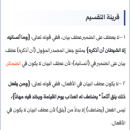
قرينة التقسيم
١ –لا يعطف على الضمير عطف بيان، ففي قوله تعالى:
{وما أنسانيه
إلا الشيطان أن أذكره}
يمتنع جعل المصدر المؤول (أن أذكره) عطف
بيان على الضمير في (أنسانيه)؛ لأن عطف البيان لا يكون في
الضمائر
.
٢ –لا يكون عطف البيان في الأفعال، ففي قوله تعالى:
{ومن يفعل
ذلك يلق أثاماً * يضاعف له العذاب يوم القيامة ويخلد فيه مهاناً}،
ليس الفعل (يضاعف) إلا بدلاً من (يلق) لأن عطف البيان لا يكون في
الأفعال.