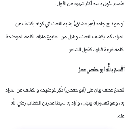
تفسير للأول باسم أكثر شهرة من الأول.
أو هو تابع جامد (غير مشتق) يشبه النعت في كونه يكشف عن
المراد، كما يكشف النعت، وينزل من المتبوع منزلة الكلمة الموضحة
لكلمة غريبة قبلها، كقول الشاعر:
أَقْسَمَ باللَّهِ أبو حفصٍ عمرُ
فعمرُ: عطف بيان على (أبو حفص) ذُكِرَ لتوضيحه والكشف عن المراد
به، وهو تفسير له وبيان، وأراد به سيدنا عمر بن الخطاب رضي الله
عنه.