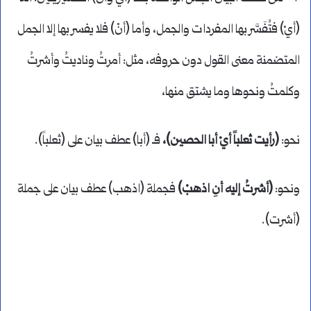
(أيْ) فتُفَسَّر بها المفردات والجمل، وأما (أنْ) فلا يفسر بها إلا الجمل
المتضمنة معنى القول دون حروفه، مثل: أمرتُ وناديتُ وأشرتُ
وكلمتُ ونحوها وما يشتق منها،
نحو:
(رأيت ثعلباً أيْ أبا الحصين)،
فـ (أبا) عطف بيان على (ثعلباً).
ونحو:
(أشرتُ إليه أنِ اذهبْ)
فجملة (اذهب) عطف بيان على جملة
(أشرت).