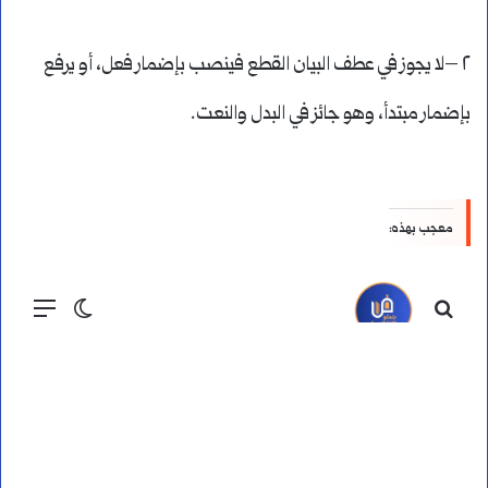
٢ –لا يجوز في عطف البيان القطع فينصب بإضمار فعل، أو يرفع
بإضمار مبتدأ، وهو جائز في البدل والنعت.
معجب بهذه: