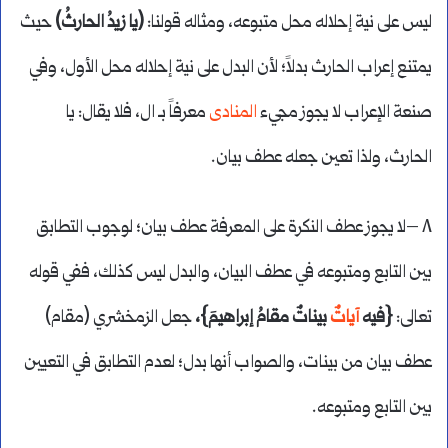
ليس على نية إحلاله محل متبوعه، ومثاله قولنا:
(يا زيدُ الحارثُ)
حيث
يمتنع إعراب الحارث بدلاً؛ لأن البدل على نية إحلاله محل الأول، وفي
صنعة الإعراب لا يجوز مجيء
المنادى
معرفاً بـ ال، فلا يقال: يا
الحارث، ولذا تعين جعله عطف بيان.
٨ –لا يجوز عطف النكرة على المعرفة عطف بيان؛ لوجوب التطابق
بين التابع ومتبوعه في عطف البيان، والبدل ليس كذلك، ففي قوله
تعالى:
{فيه
آيات
ٌ بيناتٌ مقامُ إبراهيمَ}،
جعل الزمخشري (مقام)
عطف بيان من بينات، والصواب أنها بدل؛ لعدم التطابق في التعيين
بين التابع ومتبوعه.