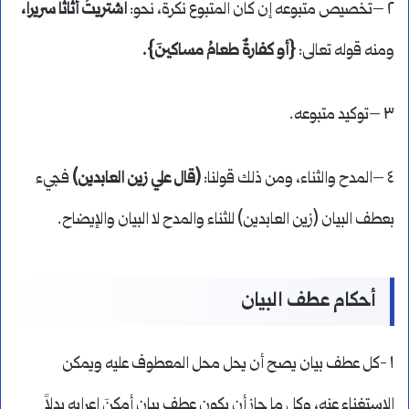
٢ –تخصيص متبوعه إن كان المتبوع نكرة، نحو:
اشتريتُ أثاثاً سريراً،
ومنه قوله تعالى:
{أو كفارةٌ طعامُ مساكينَ}.
٣ –توكيد متبوعه.
٤ –المدح والثناء، ومن ذلك قولنا:
(قال علي زين العابدين)
فجيء
بعطف البيان (زين العابدين) للثناء والمدح لا البيان والإيضاح.
أحكام عطف البيان
١ -كل عطف بيان يصح أن يحل محل المعطوف عليه ويمكن
الاستغناء عنه، وكل ما جاز أن يكون عطف بيان أمكنَ إعرابه بدلاً