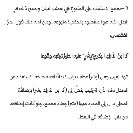
٩ –يمتنع الاستغناء على المتبوع في عطف البيان ويصح ذلك في
البدل؛ لأنه هو المقصود بالحكم لا متبوعه. ومن أدلة ذلك قول المرَّار
الفقعسي:
أنا ابنُ التَّاركِ البكريِّ بِشْرٍ * عليه الطيرُ ترقبه وقوعا
فهنا تعين جعل (بشر) عطف بيان لا بدلاً؛ لعدم صحة الاستغناء عن
المبدل منه؛ لأن التركيب ينحلُّ إلى (أنا ابن التارك بشرٍ) بإضافة
المحلى بـ ال إلى المجرد منها (بشر) وهاذ ممتنع، ولو كانت إضافته
من باب الإضافة في اللفظ.