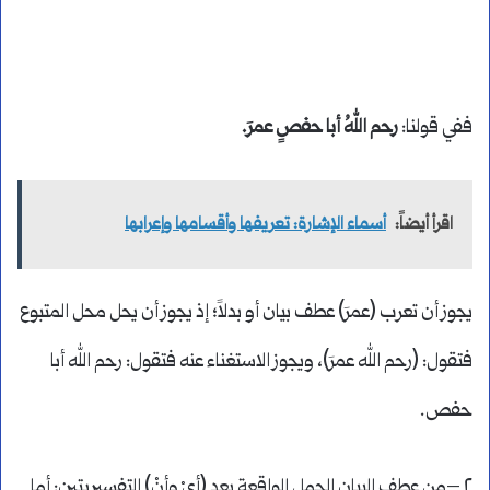
ففي قولنا:
رحم اللهُ أبا حفصٍ عمرَ.
اقرأ أيضاً:
أسماء الإشارة: تعريفها وأقسامها وإعرابها
يجوز أن تعرب (عمرَ) عطف بيان أو بدلاً؛ إذ يجوز أن يحل محل المتبوع
فتقول: (رحم الله عمرَ)، ويجوز الاستغناء عنه فتقول: رحم الله أبا
حفص.
٢ –من عطف البيان الجمل الواقعة بعد (أيْ وأنْ) التفسيريتين: أما