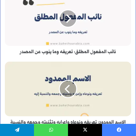
المفعول
المطلق:
تعريفه
وما
نائب المفعول المطلق: تعريفه وما ينوب عن المصدر
ينوب
الاسم
عن
الممدود:
المصدر
تعريفه
ونوعاه
وإعرابه
الاسم الممدود: تعريفه ونوعاه وإعرابه وتثنيته وجمعه والنسبة
وتثنيته
إليه
يسبوك
‫X
واتساب
تيلقرام