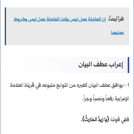
اقرأ أيضاً:
إن العاملة عمل ليس ولات العاملة عمل ليس وشروط
عملهما
إعراب عطف البيان
١ –يوافق عطف البيان كغيره من التوابع متبوعه في قرينة العلامة
الإعرابية رفعاً ونصباً وجراً.
ففي قولنا:
(يا زيدُ الحارثُ).