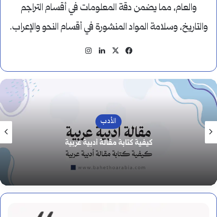
والعام، مما يضمن دقة المعلومات في أقسام التراجم
والتاريخ، وسلامة المواد المنشورة في أقسام النحو والإعراب.
‫X
فيسبوك
لينكدإن
انستقرام
الأدب
كيفية كتابة مقالة أدبية عربية
نائب