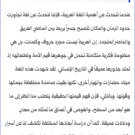
عندما نتحدث عن أهمية اللغة العربية، فإننا نتحدث عن لغة تجاوزت
حدود الزمان والمكان لتصبح جسراً يربط بين الماضي العريق
والحاضر المتجدد. إن العربية ليست مجرد حروف وكلمات، بل هي
منظومة فكرية متكاملة تحمل في جوهرها قيم الأمة وتطلعاتها؛ إذ
تمتد جذورها عميقاً في التاريخ الإنساني. لقد شهدت هذه اللغة
ميلاد حضارات وانهيار أخرى، لكنها بقيت صامدة محتفظة بجمالها
وقوتها. وبالتالي، فإن فهم قيمتها الحقيقية يتطلب منا النظر إلى ما
هو أبعد من السطح، والغوص في أعماق ما تمثله من معانٍ
ودلالات عميقة. كما أن دراسة أبعادها المختلفة تكشف لنا عن أسرار