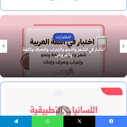
الإعراب
ما إعراب لبيك، ولم جاءت بصيغة المثنى؟
ما
هي
اللسانيات
يسبوك
‫X
واتساب
تيلقرام
التطبيقية: