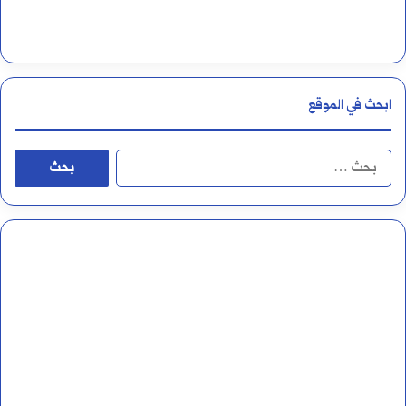
ر
ن
ف
ابحث في الموقع
س
ي
ا
ف
ل
ي
ب
ه
ح
؟
ث
ع
ن