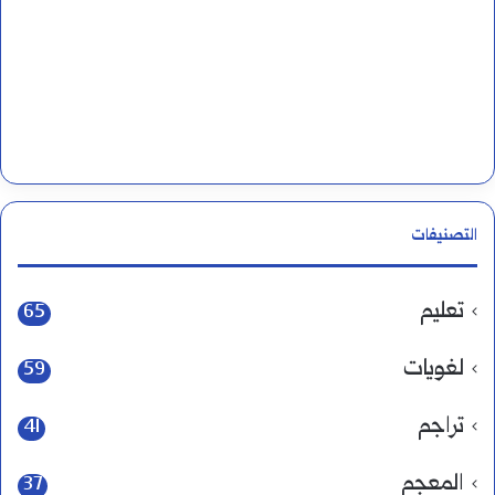
التصنيفات
تعليم
65
لغويات
59
تراجم
41
المعجم
37