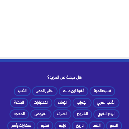
هل تبحث عن المزيد؟
آداب عالمية
ألفية ابن مالك
اختيار المدير
الأدب
الأدب العربي
الإعراب
الإملاء
الاختبارات
البلاغة
الربح اللغوي
الشروح
الصرف
العروض
المعجم
النحو
النقد
تاريخ
تراجم
تعليم
حضارات وأمم