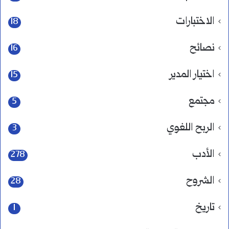
الاختبارات
18
نصائح
16
اختيار المدير
15
مجتمع
5
الربح اللغوي
3
الأدب
278
الشروح
28
تاريخ
1