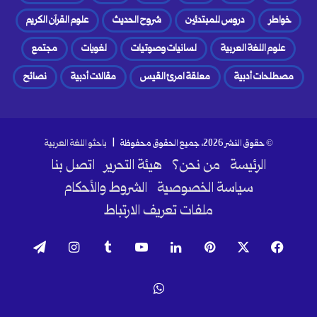
خواطر
دروس للمبتدئين
شروح الحديث
علوم القرآن الكريم
علوم اللغة العربية
لسانيات وصوتيات
لغويات
مجتمع
مصطلحات أدبية
معلقة امرئ القيس
مقالات أدبية
نصائح
© حقوق النشر 2026، جميع الحقوق محفوظة |
باحثو اللغة العربية
الرئيسة
من نحن؟
هيئة التحرير
اتصل بنا
سياسة الخصوصية
الشروط والأحكام
ملفات تعريف الارتباط
فيسبوك
‫X
بينتيريست
لينكدإن
‫YouTube
انستقرام
تيلقرام
واتساب