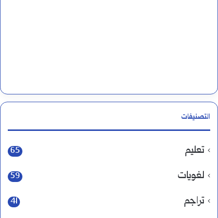
التصنيفات
تعليم
65
لغويات
59
تراجم
41