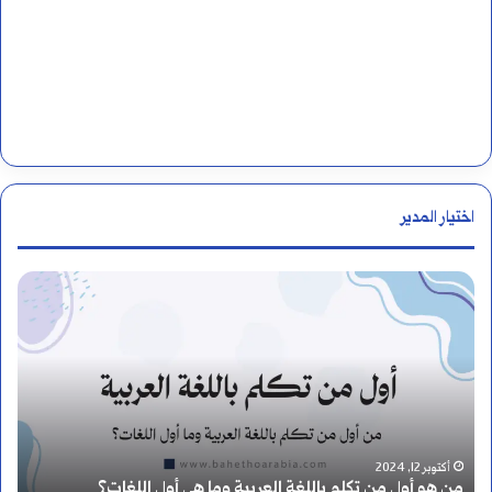
اختيار المدير
ك
ي
ف
أ
ت
أغسطس 19, 2024
هي أول اللغات؟
كيف أتعلم النحو وأطور نفسي فيه؟