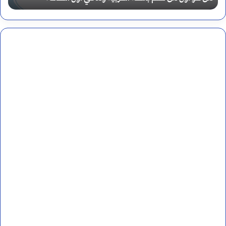
ع
ل
م
ا
ل
ن
ح
و
و
أ
ط