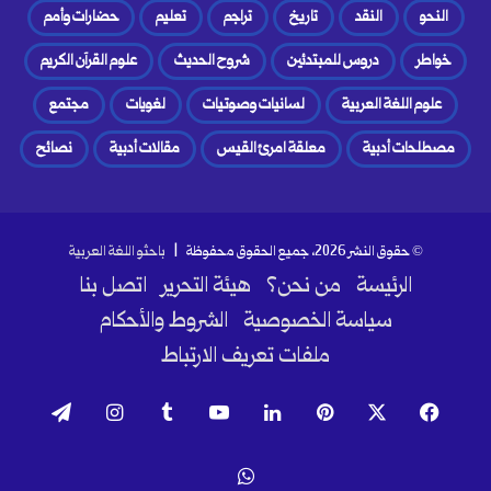
النحو
النقد
تاريخ
تراجم
تعليم
حضارات وأمم
خواطر
دروس للمبتدئين
شروح الحديث
علوم القرآن الكريم
علوم اللغة العربية
لسانيات وصوتيات
لغويات
مجتمع
مصطلحات أدبية
معلقة امرئ القيس
مقالات أدبية
نصائح
© حقوق النشر 2026، جميع الحقوق محفوظة |
باحثو اللغة العربية
الرئيسة
من نحن؟
هيئة التحرير
اتصل بنا
سياسة الخصوصية
الشروط والأحكام
ملفات تعريف الارتباط
فيسبوك
‫X
بينتيريست
لينكدإن
‫YouTube
انستقرام
تيلقرام
واتساب