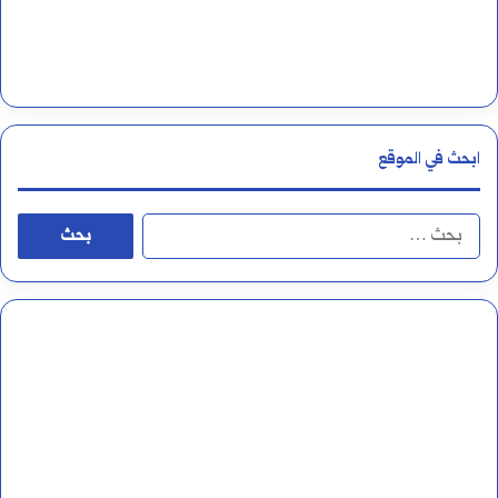
و
ر
ن
ف
ابحث في الموقع
س
ي
ا
ف
ل
ي
ب
ه
ح
؟
ث
ع