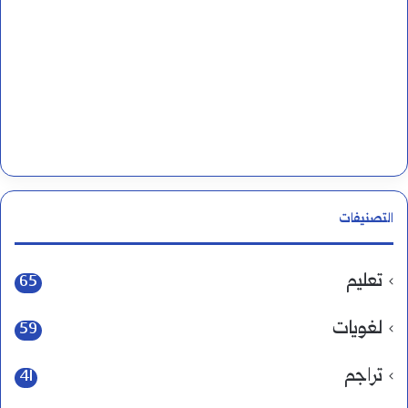
التصنيفات
تعليم
65
لغويات
59
تراجم
41