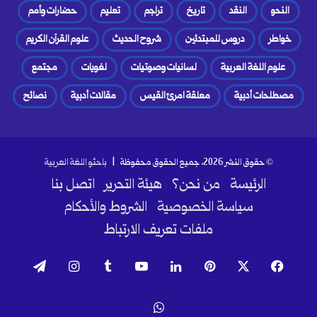
النحو
النقد
تاريخ
تراجم
تعليم
حضارات وأمم
خواطر
دروس للمبتدئين
شروح الحديث
علوم القرآن الكريم
علوم اللغة العربية
لسانيات وصوتيات
لغويات
مجتمع
مصطلحات أدبية
معلقة امرئ القيس
مقالات أدبية
نصائح
© حقوق النشر 2026، جميع الحقوق محفوظة |
باحثو اللغة العربية
الرئيسة
من نحن؟
هيئة التحرير
اتصل بنا
سياسة الخصوصية
الشروط والأحكام
ملفات تعريف الارتباط
فيسبوك
‫X
بينتيريست
لينكدإن
‫YouTube
انستقرام
تيلقرام
واتساب