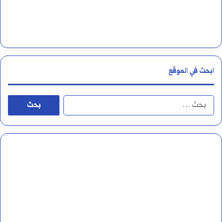
ن
ر
و
ب
ا
ي
ع
ة
ابحث في الموقع
ه
و
ا
أ
ل
ح
ب
ك
ح
ا
ث
م
ع