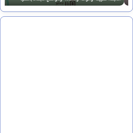
د
ع
أ
ل
:
م
ت
ا
ع
ل
ر
ل
ي
غ
ف
ة
ه
ا
و
ل
أ
ع