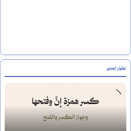
اختيار المدير
ا
ل
ل
ا