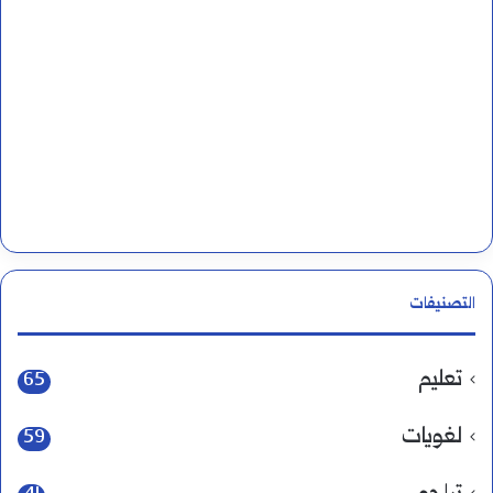
التصنيفات
تعليم
65
لغويات
59