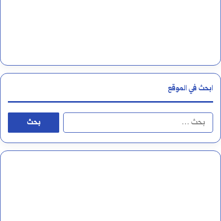
ل
ا
م
ا
ل
ابحث في الموقع
ق
م
ا
ر
ل
ي
ب
ة
ح
ث
ع