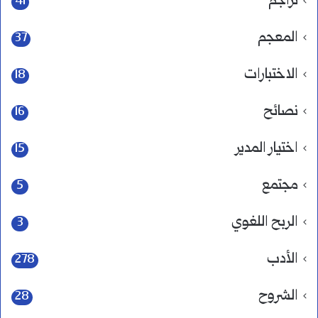
تراجم
41
المعجم
37
الاختبارات
18
نصائح
16
اختيار المدير
15
مجتمع
5
الربح اللغوي
3
الأدب
278
الشروح
28