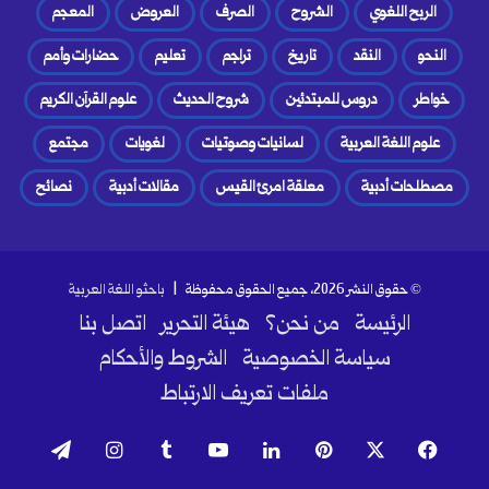
الربح اللغوي
الشروح
الصرف
العروض
المعجم
النحو
النقد
تاريخ
تراجم
تعليم
حضارات وأمم
خواطر
دروس للمبتدئين
شروح الحديث
علوم القرآن الكريم
علوم اللغة العربية
لسانيات وصوتيات
لغويات
مجتمع
مصطلحات أدبية
معلقة امرئ القيس
مقالات أدبية
نصائح
© حقوق النشر 2026، جميع الحقوق محفوظة |
باحثو اللغة العربية
الرئيسة
من نحن؟
هيئة التحرير
اتصل بنا
سياسة الخصوصية
الشروط والأحكام
ملفات تعريف الارتباط
فيسبوك
‫X
بينتيريست
لينكدإن
‫YouTube
انستقرام
تيلقرام