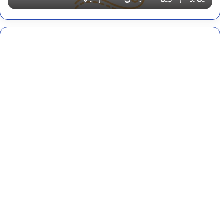
س
ا
م
ل
ت
ت
ن
ف
و
ر
ي
ي
ن
ق
ا
ب
ل
ي
ن
ن
ص
ا