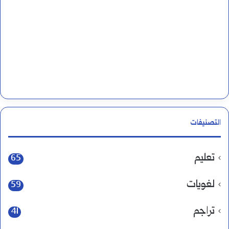
التصنيفات
تعليم
65
لغويات
59
تراجم
41