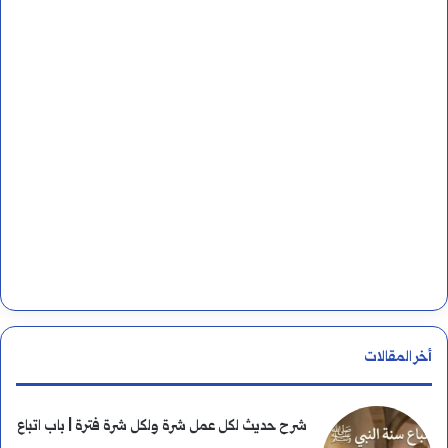
ق
ن
ب
:
ل
ه
ا
؟
أخر المقالات
شرح حديث لكل عمل شرة ولكل شرة فترة | باب اتباع