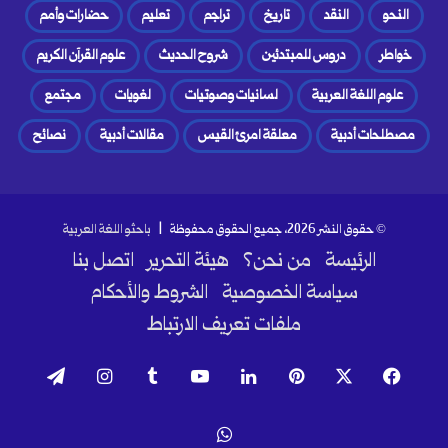
النحو
النقد
تاريخ
تراجم
تعليم
حضارات وأمم
خواطر
دروس للمبتدئين
شروح الحديث
علوم القرآن الكريم
علوم اللغة العربية
لسانيات وصوتيات
لغويات
مجتمع
مصطلحات أدبية
معلقة امرئ القيس
مقالات أدبية
نصائح
© حقوق النشر 2026، جميع الحقوق محفوظة |
باحثو اللغة العربية
الرئيسة
من نحن؟
هيئة التحرير
اتصل بنا
سياسة الخصوصية
الشروط والأحكام
ملفات تعريف الارتباط
فيسبوك
‫X
بينتيريست
لينكدإن
‫YouTube
انستقرام
تيلقرام
واتساب