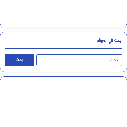
ب
ل
ع
ت
ل
ا
ى
ء
ابحث في الموقع
ا
و
ل
ا
ا
أ
ل
ل
ل
ه
ب
ف
ا
ح
أ
ء
ث
م
ع