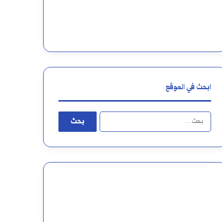
ع
ب
ر
ي
ا
ن
ب
ا
ل
ابحث في الموقع
ت
ا
ا
ل
ء
ب
و
ح
ا
ث
ل
ع