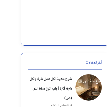
ه
ن
ا
:
ء
أخر المقالات
شرح حديث لكل عمل شرة ولكل
شرة فترة | باب اتباع سنة النبي
(ص)
أغسطس 1, 2026