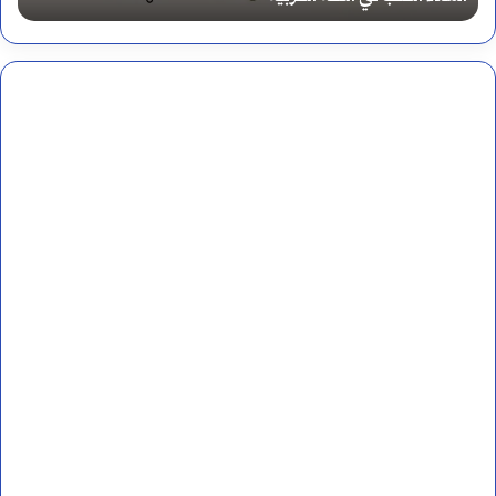
س
و
ر
ة
ا
ل
م
س
د