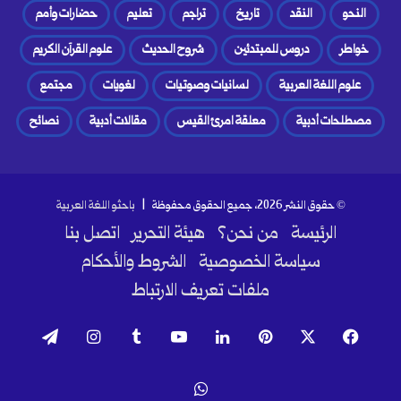
النحو
النقد
تاريخ
تراجم
تعليم
حضارات وأمم
خواطر
دروس للمبتدئين
شروح الحديث
علوم القرآن الكريم
علوم اللغة العربية
لسانيات وصوتيات
لغويات
مجتمع
مصطلحات أدبية
معلقة امرئ القيس
مقالات أدبية
نصائح
© حقوق النشر 2026، جميع الحقوق محفوظة |
باحثو اللغة العربية
الرئيسة
من نحن؟
هيئة التحرير
اتصل بنا
سياسة الخصوصية
الشروط والأحكام
ملفات تعريف الارتباط
فيسبوك
‫X
بينتيريست
لينكدإن
‫YouTube
انستقرام
تيلقرام
واتساب