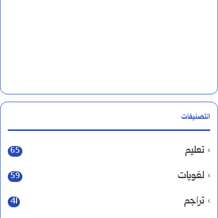
التصنيفات
تعليم
65
لغويات
59
تراجم
41