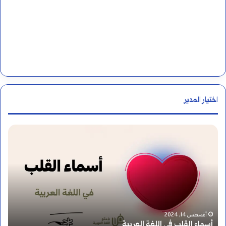
اختيار المدير
إ
ع
ر
ا
ب
أغسطس 9, 2024
إعراب سورة المسد