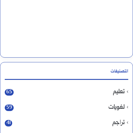
التصنيفات
تعليم
65
لغويات
59
تراجم
41