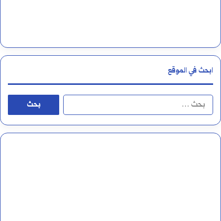
ا
ل
أ
ر
ابحث في الموقع
ق
ا
ا
م
ل
ا
ب
ل
ح
ع
ث
ر
ع