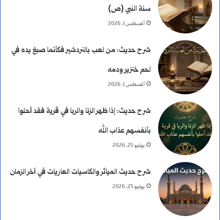
سنة النبي (ص)
ك
أغسطس 1, 2026
ا
شرح حديث: من لعب بالنردشير فكأنما صبغ يده في
م
لحم خنزير ودمه
ل
أغسطس 1, 2026
ة
شرح حديث: إذا ظهر الزنا والربا في قرية فقد أحلوا
و
بأنفسهم عذاب الله
ا
يوليو 25, 2026
ل
شرح حديث المياثر والكاسيات العاريات في آخر الزمان
ف
يوليو 25, 2026
ر
ق