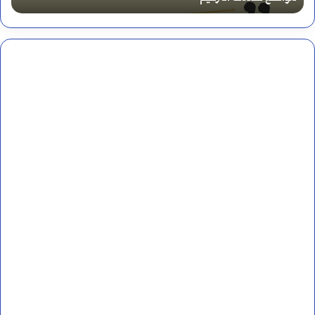
ا
م
ا
ل
ه
ن
د
ي
ة
أ
م