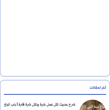
ب
ن
ي
:
ة
؟
ا
ل
ق
ص
أخر المقالات
ة
ا
شرح حديث لكل عمل شرة ولكل شرة فترة | باب اتباع
ل