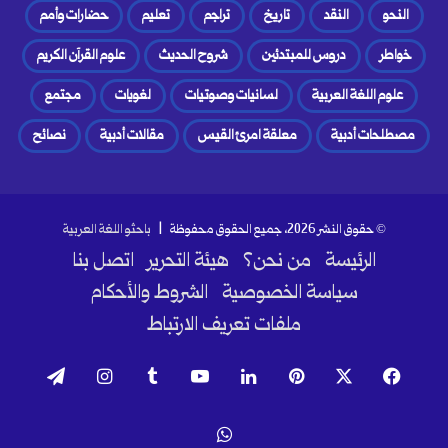
النحو
النقد
تاريخ
تراجم
تعليم
حضارات وأمم
خواطر
دروس للمبتدئين
شروح الحديث
علوم القرآن الكريم
علوم اللغة العربية
لسانيات وصوتيات
لغويات
مجتمع
مصطلحات أدبية
معلقة امرئ القيس
مقالات أدبية
نصائح
© حقوق النشر 2026، جميع الحقوق محفوظة |
باحثو اللغة العربية
الرئيسة
من نحن؟
هيئة التحرير
اتصل بنا
سياسة الخصوصية
الشروط والأحكام
ملفات تعريف الارتباط
فيسبوك
‫X
بينتيريست
لينكدإن
‫YouTube
انستقرام
تيلقرام
واتساب