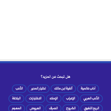
هل تبحث عن المزيد؟
آداب عالمية
ألفية ابن مالك
اختيار المدير
الأدب
الأدب العربي
الإعراب
الإملاء
الاختبارات
البلاغة
الربح اللغوي
الشروح
الصرف
العروض
المعجم