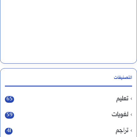
التصنيفات
تعليم
65
لغويات
59
تراجم
41