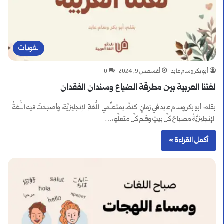
لغويات
أبو بكر وسام عابد
أغسطس 9, 2024
0
لغتنا العربية بين مطرقة الضياع وسندان الفقدان
بقلم: أبو بكر وسام عابد في زمانٍ اكتظَّ بمتعلِّمِي اللُّغةِ الإنجليزيَّةِ، وأصبحَتْ فيهِ اللُّغةُ
الإنجليزيَّةُ مصباحَ كلِّ بيتٍ وقلمَ كلِّ متعلِّمٍ،…
أكمل القراءة »