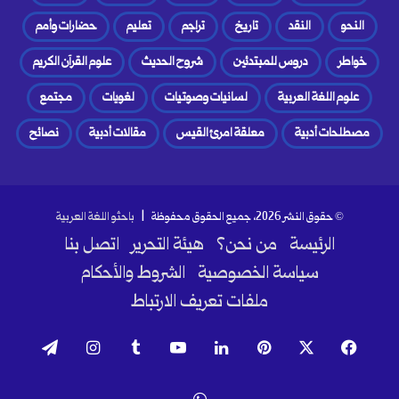
النحو
النقد
تاريخ
تراجم
تعليم
حضارات وأمم
خواطر
دروس للمبتدئين
شروح الحديث
علوم القرآن الكريم
علوم اللغة العربية
لسانيات وصوتيات
لغويات
مجتمع
مصطلحات أدبية
معلقة امرئ القيس
مقالات أدبية
نصائح
© حقوق النشر 2026، جميع الحقوق محفوظة |
باحثو اللغة العربية
الرئيسة
من نحن؟
هيئة التحرير
اتصل بنا
سياسة الخصوصية
الشروط والأحكام
ملفات تعريف الارتباط
فيسبوك
‫X
بينتيريست
لينكدإن
‫YouTube
انستقرام
تيلقرام
واتساب