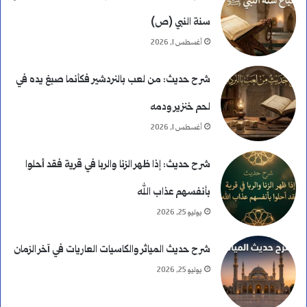
ت
سنة النبي (ص)
د
أغسطس 1, 2026
ا
شرح حديث: من لعب بالنردشير فكأنما صبغ يده في
ء
لحم خنزير ودمه
ب
أغسطس 1, 2026
ا
شرح حديث: إذا ظهر الزنا والربا في قرية فقد أحلوا
ل
بأنفسهم عذاب الله
ن
يوليو 25, 2026
ك
شرح حديث المياثر والكاسيات العاريات في آخر الزمان
ر
يوليو 25, 2026
ة