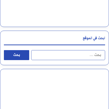
ن
ي
و
م
ا
ع
ابحث في الموقع
ه
و
ا
أ
ل
ح
ب
ك
ح
ا
ث
م
ع