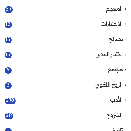
المعجم
37
الاختبارات
18
نصائح
16
اختيار المدير
15
مجتمع
5
الربح اللغوي
3
الأدب
278
الشروح
28
تاريخ