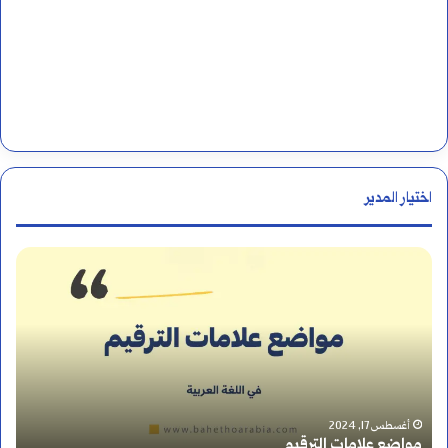
اختيار المدير
ك
ي
ف
ت
ك
أغسطس 17, 2024
كيف تكتب همزة إستراتيجية؟