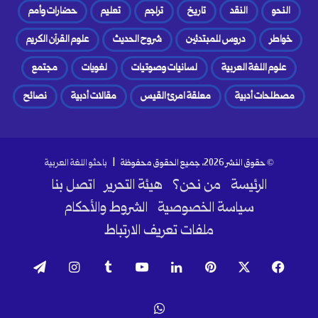
النحو
النقد
تاريخ
تراجم
تعليم
حضارات وأمم
خواطر
دروس للمبتدئين
شروح الحديث
علوم القرآن الكريم
علوم اللغة العربية
لسانيات وصوتيات
لغويات
مجتمع
مصطلحات أدبية
معلقة امرئ القيس
مقالات أدبية
نصائح
© حقوق النشر 2026، جميع الحقوق محفوظة |
باحثو اللغة العربية
الرئيسة
من نحن؟
هيئة التحرير
اتصل بنا
سياسة الخصوصية
الشروط والأحكام
ملفات تعريف الارتباط
فيسبوك
‫X
بينتيريست
لينكدإن
‫YouTube
انستقرام
تيلقرام
واتساب