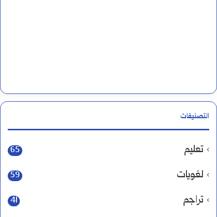
التصنيفات
تعليم
65
لغويات
59
تراجم
41