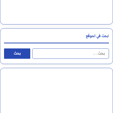
ت
ي
ج
ي
ابحث في الموقع
ة
؟
ا
ل
ب
ح
ث
ع