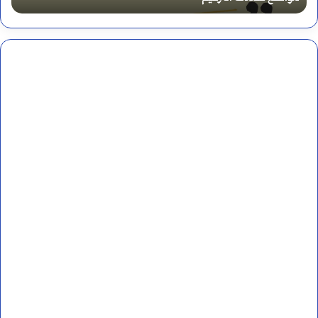
ت
ب
ه
م
ز
ة
إ
س
ت
ر
ا