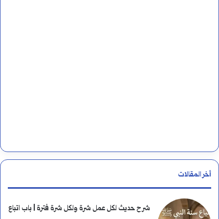
م
ن
ا
:
ه
ي
أ
و
ل
ا
ل
أخر المقالات
ل
غ
شرح حديث لكل عمل شرة ولكل شرة فترة | باب اتباع
ا