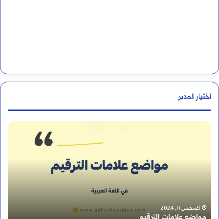
اختيار المدير
م
ن
ه
و
أ
غسطس 17, 2024
أكتوبر 12, 2024
اضع علامات الترقيم
من هو أ