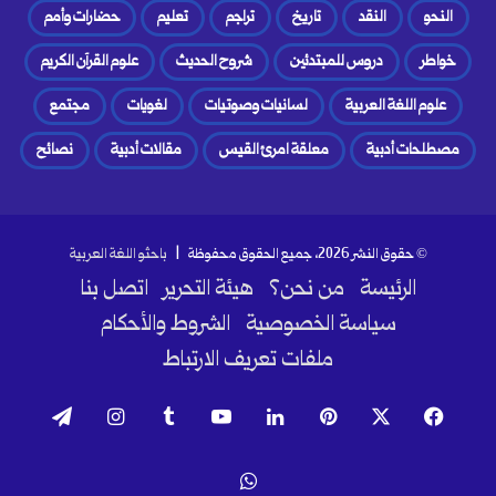
النحو
النقد
تاريخ
تراجم
تعليم
حضارات وأمم
خواطر
دروس للمبتدئين
شروح الحديث
علوم القرآن الكريم
علوم اللغة العربية
لسانيات وصوتيات
لغويات
مجتمع
مصطلحات أدبية
معلقة امرئ القيس
مقالات أدبية
نصائح
© حقوق النشر 2026، جميع الحقوق محفوظة |
باحثو اللغة العربية
الرئيسة
من نحن؟
هيئة التحرير
اتصل بنا
سياسة الخصوصية
الشروط والأحكام
ملفات تعريف الارتباط
فيسبوك
‫X
بينتيريست
لينكدإن
‫YouTube
انستقرام
تيلقرام
واتساب