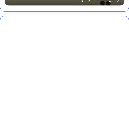
و
ل
م
ن
ت
ك
ل
م
ب
ا
ل