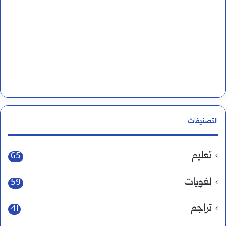
التصنيفات
تعليم
65
لغويات
59
تراجم
41