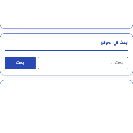
ل
غ
ة
ا
ابحث في الموقع
ل
ع
ا
ر
ل
ب
ب
ي
ح
ة
ث
و
ع