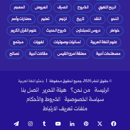
الربح اللغوي
الشروح
الصرف
العروض
المعجم
النحو
النقد
تاريخ
تراجم
تعليم
حضارات وأمم
خواطر
دروس للمبتدئين
شروح الحديث
علوم القرآن الكريم
علوم اللغة العربية
لسانيات وصوتيات
لغويات
مجتمع
مصطلحات أدبية
معلقة امرئ القيس
مقالات أدبية
نصائح
© حقوق النشر 2026، جميع الحقوق محفوظة |
باحثو اللغة العربية
الرئيسة
من نحن؟
هيئة التحرير
اتصل بنا
سياسة الخصوصية
الشروط والأحكام
ملفات تعريف الارتباط
فيسبوك
‫X
بينتيريست
لينكدإن
‫YouTube
انستقرام
تيلقرام