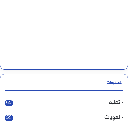
التصنيفات
تعليم
65
لغويات
59