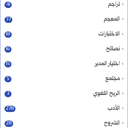
تراجم
41
المعجم
37
الاختبارات
18
نصائح
16
اختيار المدير
15
مجتمع
5
الربح اللغوي
3
الأدب
278
الشروح
28