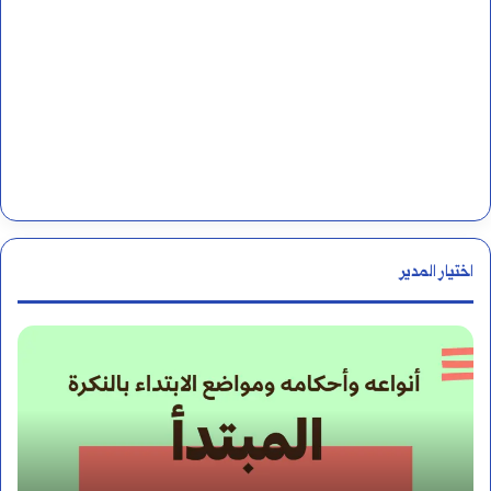
اختيار المدير
ا
ل
أ
ر