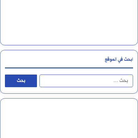
م
ا
ل
أ
ر
ابحث في الموقع
ق
ا
ا
م
ل
ا
ب
ل
ح
ع
ث