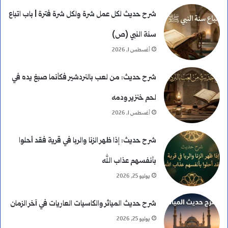
ا
شرح حديث لكل عمل شرة ولكل شرة فترة | باب اتباع
ل
سنة النبي (ص)
ك
أغسطس 1, 2026
ا
شرح حديث: من لعب بالنردشير فكأنما صبغ يده في
م
لحم خنزير ودمه
ل
أغسطس 1, 2026
ة
شرح حديث: إذا ظهر الزنا والربا في قرية فقد أحلوا
و
بأنفسهم عذاب الله
ا
يوليو 25, 2026
ل
شرح حديث المياثر والكاسيات العاريات في آخر الزمان
ف
يوليو 25, 2026
ر