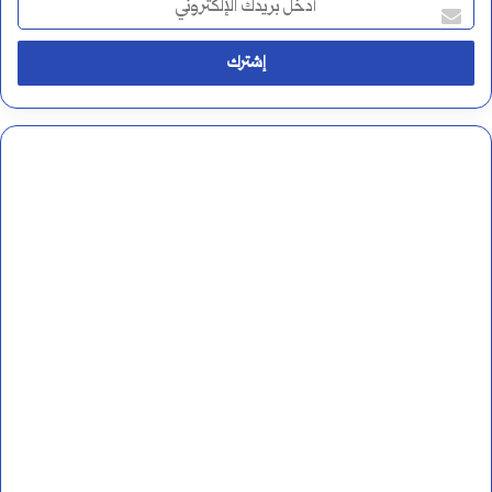
أ
د
خ
ل
ب
ر
ي
د
ك
ا
ل
إ