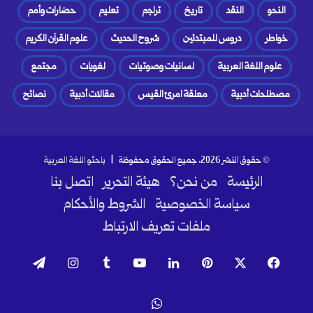
النحو
النقد
تاريخ
تراجم
تعليم
حضارات وأمم
خواطر
دروس للمبتدئين
شروح الحديث
علوم القرآن الكريم
علوم اللغة العربية
لسانيات وصوتيات
لغويات
مجتمع
مصطلحات أدبية
معلقة امرئ القيس
مقالات أدبية
نصائح
© حقوق النشر 2026، جميع الحقوق محفوظة |
باحثو اللغة العربية
الرئيسة
من نحن؟
هيئة التحرير
اتصل بنا
سياسة الخصوصية
الشروط والأحكام
ملفات تعريف الارتباط
فيسبوك
‫X
بينتيريست
لينكدإن
‫YouTube
انستقرام
تيلقرام
واتساب