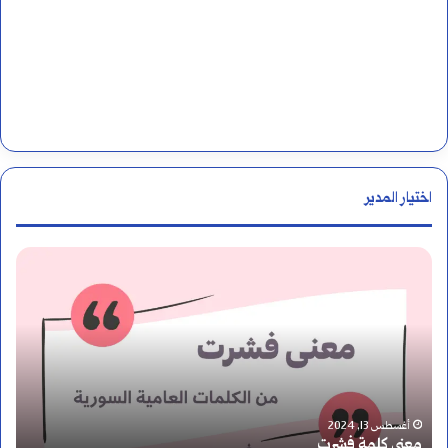
اختيار المدير
م
و
ا
ض
ع
أغسطس 17, 2024
مواضع علامات الترقيم