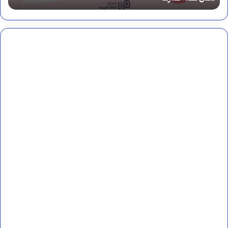
ع
ل
ا
م
ا
ت
ا
ل
ت
ر
ق