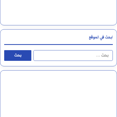
ي
م
ابحث في الموقع
ا
ل
ب
ح
ث
ع