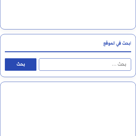
ا
ل
أ
ر
ابحث في الموقع
ق
ا
ا
م
ل
ا
ب
ل
ح
ع
ث
ر
ع