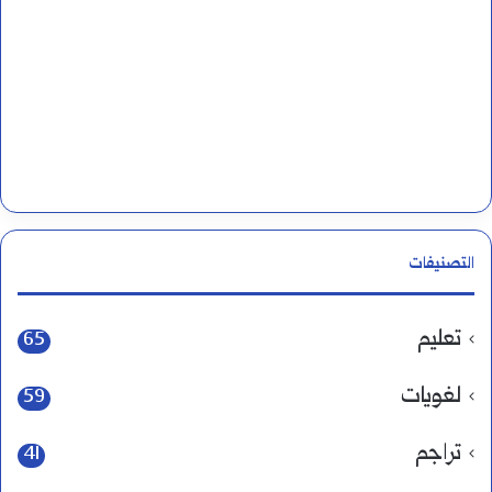
التصنيفات
تعليم
65
لغويات
59
تراجم
41