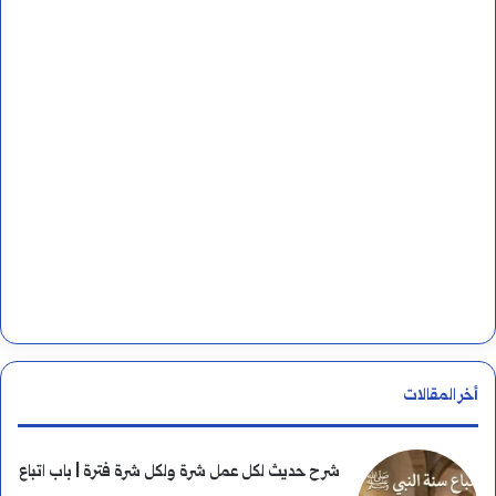
ب
ن
ي
:
ة
؟
ا
ل
ق
ص
أخر المقالات
ة
ا
شرح حديث لكل عمل شرة ولكل شرة فترة | باب اتباع
ل