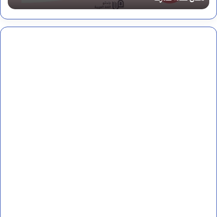
ا
م
ا
ل
ه
ن
د
ي
ة
أ
م