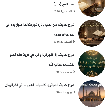
سنة النبي (ص)
ك
أغسطس 1, 2026
ا
شرح حديث: من لعب بالنردشير فكأنما صبغ يده في
م
لحم خنزير ودمه
ل
أغسطس 1, 2026
ة
شرح حديث: إذا ظهر الزنا والربا في قرية فقد أحلوا
و
بأنفسهم عذاب الله
ا
يوليو 25, 2026
ل
شرح حديث المياثر والكاسيات العاريات في آخر الزمان
ف
يوليو 25, 2026
ر
ق