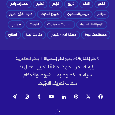
النحو
النقد
تاريخ
تراجم
تعليم
حضارات وأمم
خواطر
دروس للمبتدئين
شروح الحديث
علوم القرآن الكريم
علوم اللغة العربية
لسانيات وصوتيات
لغويات
مجتمع
مصطلحات أدبية
معلقة امرئ القيس
مقالات أدبية
نصائح
© حقوق النشر 2026، جميع الحقوق محفوظة |
باحثو اللغة العربية
الرئيسة
من نحن؟
هيئة التحرير
اتصل بنا
سياسة الخصوصية
الشروط والأحكام
ملفات تعريف الارتباط
فيسبوك
‫X
بينتيريست
لينكدإن
‫YouTube
انستقرام
تيلقرام
واتساب