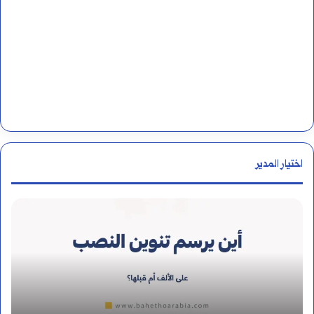
اختيار المدير
م
ن
ه
و