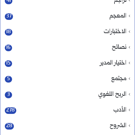
تراجم
41
المعجم
37
الاختبارات
18
نصائح
16
اختيار المدير
15
مجتمع
5
الربح اللغوي
3
الأدب
278
الشروح
28