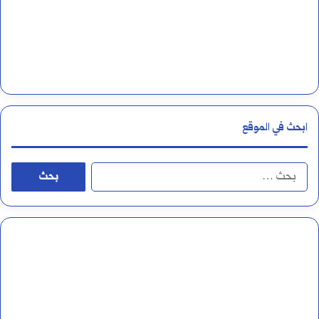
ل
ل
غ
ة
ا
ابحث في الموقع
ل
ع
ا
ر
ل
ب
ب
ي
ح
ة
ث
و
ع