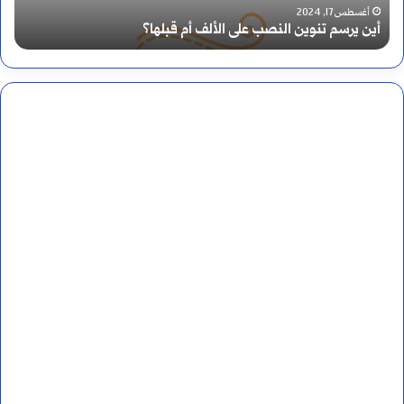
أ
أكتوبر 12, 2024
 على الألف أم قبلها؟
من هو أول من تكلم باللغة 
و
ل
م
ن
ت
ك
ل
م
ب
ا