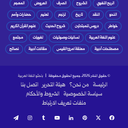
الربح اللغوي
الشروح
الصرف
العروض
المعجم
النحو
النقد
تاريخ
تراجم
تعليم
حضارات وأمم
خواطر
دروس للمبتدئين
شروح الحديث
علوم القرآن الكريم
علوم اللغة العربية
لسانيات وصوتيات
لغويات
مجتمع
مصطلحات أدبية
معلقة امرئ القيس
مقالات أدبية
نصائح
© حقوق النشر 2026، جميع الحقوق محفوظة |
باحثو اللغة العربية
الرئيسة
من نحن؟
هيئة التحرير
اتصل بنا
سياسة الخصوصية
الشروط والأحكام
ملفات تعريف الارتباط
فيسبوك
‫X
بينتيريست
لينكدإن
‫YouTube
انستقرام
تيلقرام