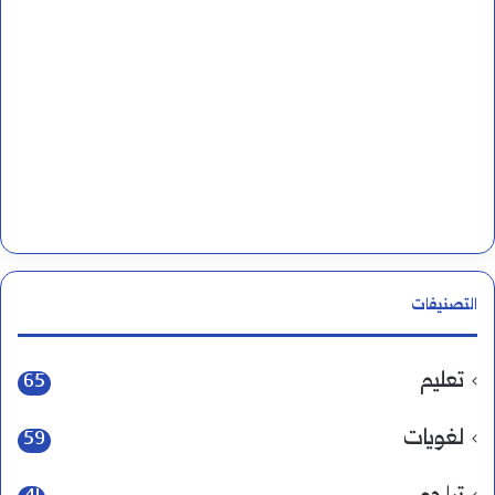
التصنيفات
تعليم
65
لغويات
59