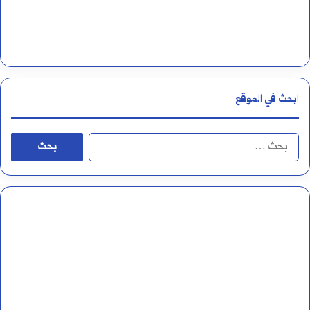
ل
ت
ا
ء
ابحث في الموقع
و
ا
ا
ل
ل
ه
ب
ا
ح
ء
ث
ع