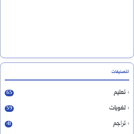
التصنيفات
تعليم
65
لغويات
59
تراجم
41