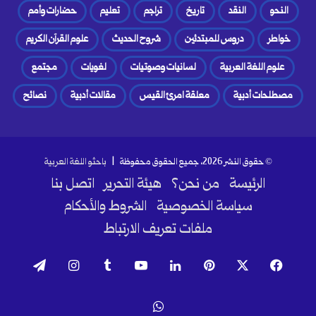
النحو
النقد
تاريخ
تراجم
تعليم
حضارات وأمم
خواطر
دروس للمبتدئين
شروح الحديث
علوم القرآن الكريم
علوم اللغة العربية
لسانيات وصوتيات
لغويات
مجتمع
مصطلحات أدبية
معلقة امرئ القيس
مقالات أدبية
نصائح
© حقوق النشر 2026، جميع الحقوق محفوظة |
باحثو اللغة العربية
الرئيسة
من نحن؟
هيئة التحرير
اتصل بنا
سياسة الخصوصية
الشروط والأحكام
ملفات تعريف الارتباط
فيسبوك
‫X
بينتيريست
لينكدإن
‫YouTube
انستقرام
تيلقرام
واتساب