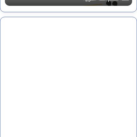
ا
ل
ت
ف
ر
ي
ق
ب
ي
ن
ا