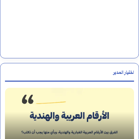
اختيار المدير
م
و
ا
ض