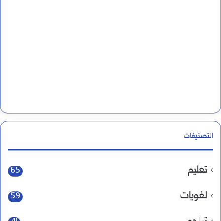
التصنيفات
تعليم
65
لغويات
59