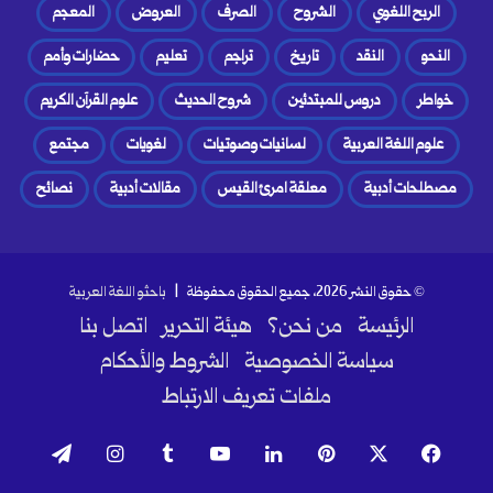
الربح اللغوي
الشروح
الصرف
العروض
المعجم
النحو
النقد
تاريخ
تراجم
تعليم
حضارات وأمم
خواطر
دروس للمبتدئين
شروح الحديث
علوم القرآن الكريم
علوم اللغة العربية
لسانيات وصوتيات
لغويات
مجتمع
مصطلحات أدبية
معلقة امرئ القيس
مقالات أدبية
نصائح
© حقوق النشر 2026، جميع الحقوق محفوظة |
باحثو اللغة العربية
الرئيسة
من نحن؟
هيئة التحرير
اتصل بنا
سياسة الخصوصية
الشروط والأحكام
ملفات تعريف الارتباط
فيسبوك
‫X
بينتيريست
لينكدإن
‫YouTube
انستقرام
تيلقرام