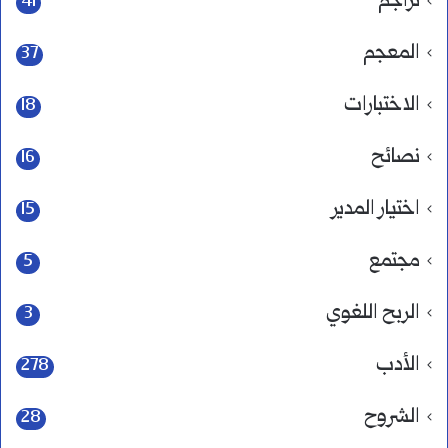
تراجم
41
المعجم
37
الاختبارات
18
نصائح
16
اختيار المدير
15
مجتمع
5
الربح اللغوي
3
الأدب
278
الشروح
28