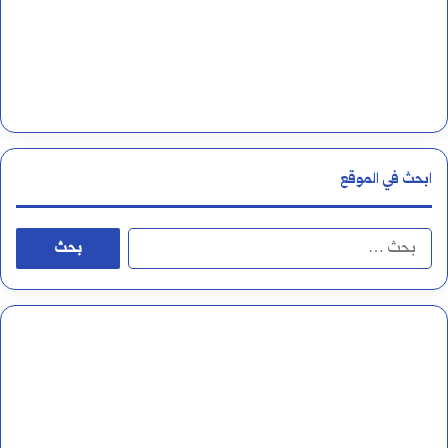
ق
ي
م
ابحث في الموقع
ا
ل
ب
ح
ث
ع