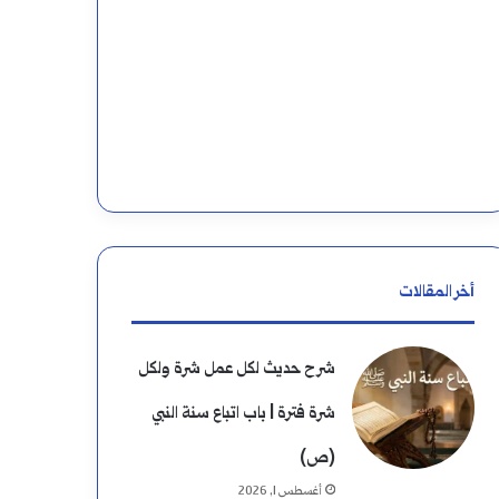
ه
ن
ا
:
ء
أخر المقالات
شرح حديث لكل عمل شرة ولكل
شرة فترة | باب اتباع سنة النبي
(ص)
أغسطس 1, 2026