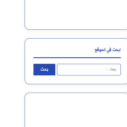
ب
ي
ن
ا
ل
ابحث في الموقع
ت
ا
ا
ل
ء
ب
و
ح
ا
ث
ل
ع