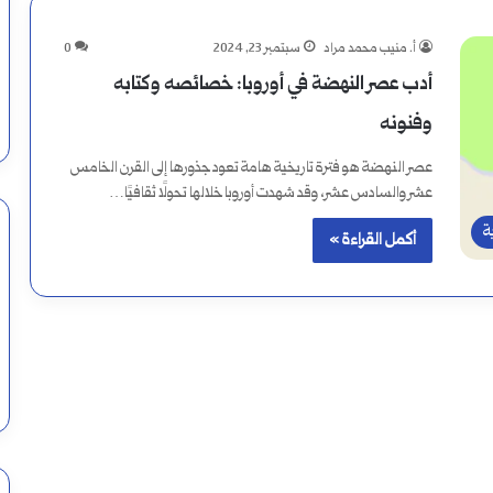
أ. منيب محمد مراد
سبتمبر 23, 2024
0
أدب عصر النهضة في أوروبا: خصائصه وكتابه
وفنونه
عصر النهضة هو فترة تاريخية هامة تعود جذورها إلى القرن الخامس
عشر والسادس عشر، وقد شهدت أوروبا خلالها تحولًا ثقافيًا…
ة
أكمل القراءة »