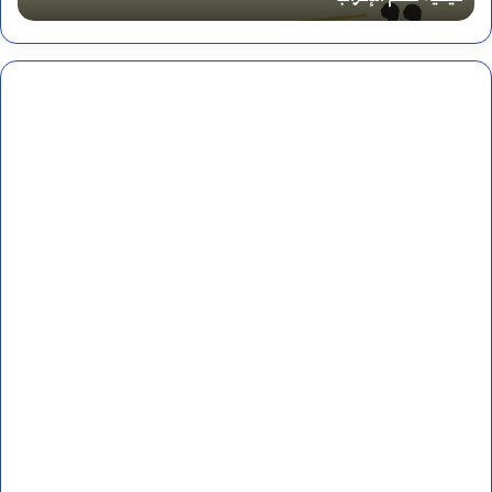
ل
م
ة
ف
ش
ر
ت