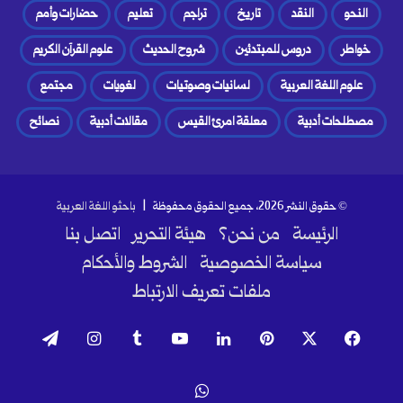
النحو
النقد
تاريخ
تراجم
تعليم
حضارات وأمم
خواطر
دروس للمبتدئين
شروح الحديث
علوم القرآن الكريم
علوم اللغة العربية
لسانيات وصوتيات
لغويات
مجتمع
مصطلحات أدبية
معلقة امرئ القيس
مقالات أدبية
نصائح
© حقوق النشر 2026، جميع الحقوق محفوظة |
باحثو اللغة العربية
الرئيسة
من نحن؟
هيئة التحرير
اتصل بنا
سياسة الخصوصية
الشروط والأحكام
ملفات تعريف الارتباط
فيسبوك
‫X
بينتيريست
لينكدإن
‫YouTube
انستقرام
تيلقرام
واتساب