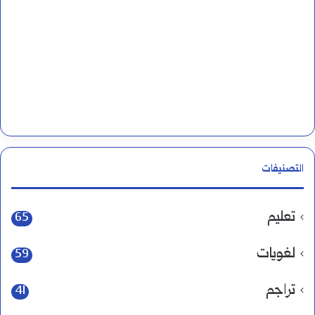
التصنيفات
تعليم
65
لغويات
59
تراجم
41