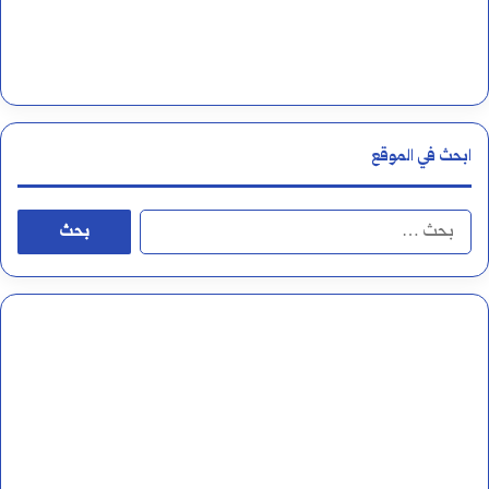
ابحث في الموقع
ا
ل
ب
ح
ث
ع