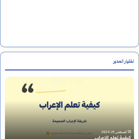
اختيار المدير
م
ع
ن
ى
ك
أغسطس 13, 2024
معنى كلمة فشرت