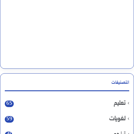
التصنيفات
تعليم
65
لغويات
59