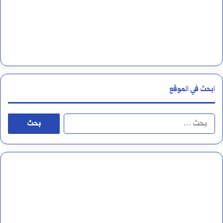
ا
ت
ي
ج
ي
ابحث في الموقع
ة
؟
ا
ل
ب
ح
ث
ع