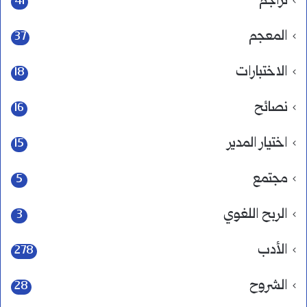
تراجم
41
المعجم
37
الاختبارات
18
نصائح
16
اختيار المدير
15
مجتمع
5
الربح اللغوي
3
الأدب
278
الشروح
28