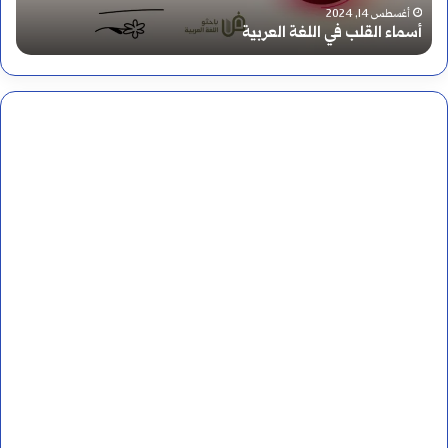
ك
أغسطس 17, 2024
كيف تكتب همزة إستراتيجية؟
ت
ب
ه
م
ز
ة
إ
س
ت
ر