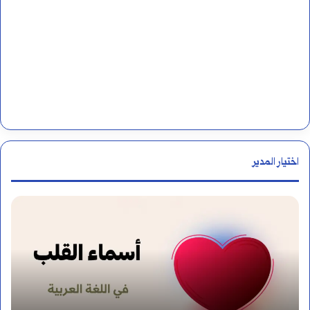
اختيار المدير
ك
ي
ف
ت