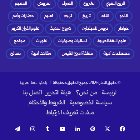
الربح اللغوي
الشروح
الصرف
العروض
المعجم
النحو
النقد
تاريخ
تراجم
تعليم
حضارات وأمم
خواطر
دروس للمبتدئين
شروح الحديث
علوم القرآن الكريم
علوم اللغة العربية
لسانيات وصوتيات
لغويات
مجتمع
مصطلحات أدبية
معلقة امرئ القيس
مقالات أدبية
نصائح
© حقوق النشر 2026، جميع الحقوق محفوظة |
باحثو اللغة العربية
الرئيسة
من نحن؟
هيئة التحرير
اتصل بنا
سياسة الخصوصية
الشروط والأحكام
ملفات تعريف الارتباط
فيسبوك
‫X
بينتيريست
لينكدإن
‫YouTube
انستقرام
تيلقرام